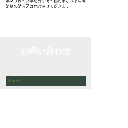
草刈り後の雑草処分やその他付帯される産廃
業務の請負又は代行させて頂きます。
お問い合わせ
御見積を御希望の方は、電話またはメッセー
ジを送ってください！