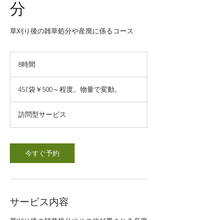
分
草刈り後の雑草処分や産廃に係るコース
8時間
8
時
45ℓ
間
袋
45ℓ袋￥500～程度。物量で変動。
￥500
～
程
訪問型サービス
度。
物
量
で
変
動。
今すぐ予約
サービス内容